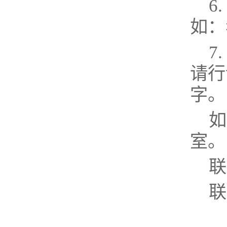
6
如：
7
请行
字。
如
室。
联
联